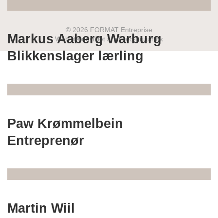
© 2026 FORMAT Entreprise
Markus Aaberg Warburg
Website udviklet af nisted-bruun.dk
Blikkenslager lærling
Paw Krømmelbein
Entreprenør
Martin Wiil