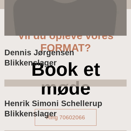
Vil du opleve vores
FORMAT?
Dennis Jørgensen
Blikkenslager
Book et
møde
Henrik Simoni Schellerup
Blikkenslager
Ring 70602066