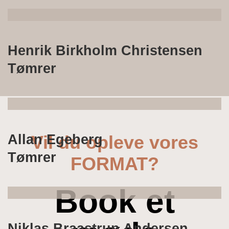
Henrik Birkholm Christensen
Tømrer
Allan Egeberg
Vil du opleve vores
Tømrer
FORMAT?
Book et
Niklas Braastrup Andersen