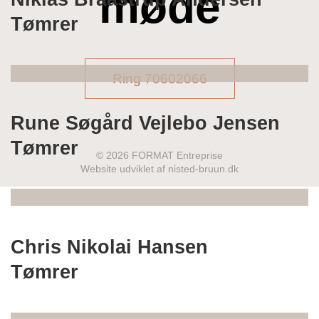
møde
Tømrer
Ring 70602066
Rune Søgård Vejlebo Jensen
Tømrer
© 2026 FORMAT Entreprise
Website udviklet af nisted-bruun.dk
Chris Nikolai Hansen
Tømrer